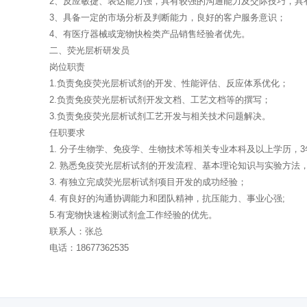
2、反应敏捷、表达能力强，具有较强的沟通能力及交际技巧，具
3、具备一定的市场分析及判断能力，良好的客户服务意识；
4、有医疗器械或宠物快检类产品销售经验者优先。
二、荧光层析研发员
岗位职责
1.负责免疫荧光层析试剂的开发、性能评估、反应体系优化；
2.负责免疫荧光层析试剂开发文档、工艺文档等的撰写；
3.负责免疫荧光层析试剂工艺开发与相关技术问题解决。
任职要求
1. 分子生物学、免疫学、生物技术等相关专业本科及以上学历，
2. 熟悉免疫荧光层析试剂的开发流程、基本理论知识与实验方
3. 有独立完成荧光层析试剂项目开发的成功经验；
4. 有良好的沟通协调能力和团队精神，抗压能力、事业心强;
5.有宠物快速检测试剂盒工作经验的优先。
联系人：张总
电话：18677362535