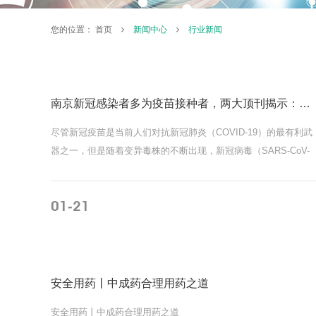
您的位置：
首页
新闻中心
行业新闻
南京新冠感染者多为疫苗接种者，两大顶刊揭示：为何疫苗防不住病毒？
尽管新冠疫苗是当前人们对抗新冠肺炎（COVID-19）的最有利武
器之一，但是随着变异毒株的不断出现，新冠病毒（SARS-CoV-
2）似乎已经在一定程度上突破了疫苗防线。比如，7月20日，南
禄口机场多名工作人员检出新冠阳性，而据专家透露，此次南京
01
21
-
诊病例中，绝大部分均已接种过疫苗。
MORE
安全用药丨中成药合理用药之道
安全用药丨中成药合理用药之道