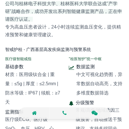
公司与桂林电子科技大学、桂林医科大学联合达成"产学
研"战略合作，成功开发出系列智能健康监测产品，正在申
请医疗认证。
专为高血压患者设计，24小时连续监测血压变化，提供精
准预警和健康管理建议。
智戒护桂 - 广西基层高发疾病监测与预警系统
医疗级智能戒指
"桂医智护"统一中枢
基础参数
数据监测
材质：医用级钛合金 | 重
中文可视化趋势图，异
量：≤5g | 厚度：≤2.5mm |
常数据自动高亮，支持
防水等级：IP67 | 续航：≥7
多维度数据筛选
天
分级预警
常规/高危/地域诱因三
监测指标
医疗级ECG、医疗级
级预警，自动推送干预
SpO₂、血压、HRV、心
建议，支持多端同步